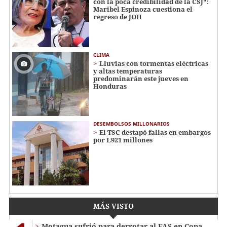
con la poca credibilidad de la CSJ":
Maribel Espinoza cuestiona el
regreso de JOH
CLIMA
Lluvias con tormentas eléctricas
y altas temperaturas
predominarán este jueves en
Honduras
DESEMBOLSOS MILLONARIOS
El TSC destapó fallas en embargos
por L921 millones
MÁS VISTO
Motagua sufrió para derrotar al FAS en Copa