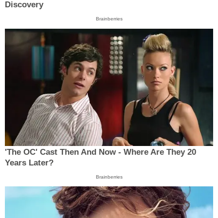
Discovery
Brainberries
'The OC' Cast Then And Now - Where Are They 20
Years Later?
Brainberries