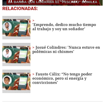
0
RELACIONADAS:
seconds
of
3
minutes,
'Emprendo, dedico mucho tiempo
42
al trabajo y soy un soñador'
seconds
Josué Colindres: 'Nunca estuve en
polémicas ni chismes'
Fausto Cálix: “No tengo poder
económico, pero sí energía y
convicciones'