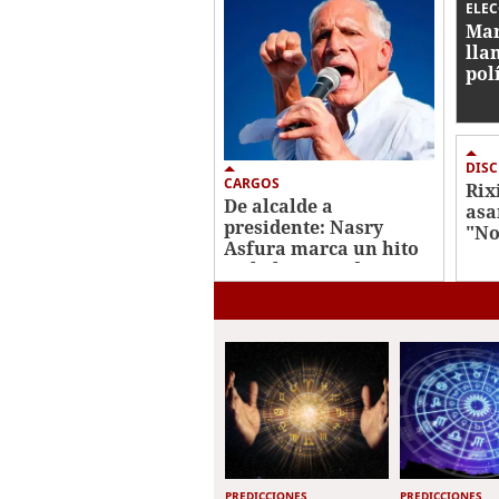
ELE
Mar
lla
pol
inc
ele
DIS
CARGOS
Rix
De alcalde a
asa
presidente: Nasry
"No
Asfura marca un hito
rec
en la historia de
ele
Honduras
PREDICCIONES
PREDICCIONES