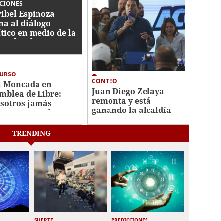
CCIONES
ibel Espinoza
ma al diálogo
ítico en medio de la
ertidumbre
ctoral
CURSO
CONTEO
i Moncada en
Juan Diego Zelaya
mblea de Libre:
remonta y está
sotros jamás
ganando la alcaldía
onoceremos las
del Distrito Central
cciones"
TRENDING
SUERTE
PREDICCIONES