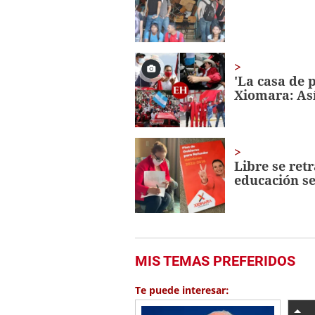
seconds
Volume
0%
'La casa de p
Xiomara: Así
Libre se ret
educación s
MIS TEMAS PREFERIDOS
Te puede interesar: