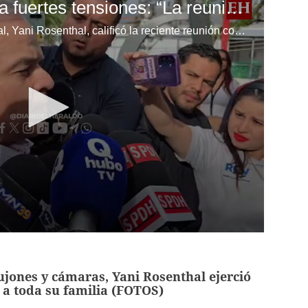
Yani Rosenthal revela fuertes tensiones: “La reunión fue caliente” en el Partido Liberal
El expresidente del Partido Liberal, Yani Rosenthal, calificó la reciente reunión como “caliente”, destacando que estuvo marcada por debates intensos y diferencias significativas entre los dirigentes del partido.
jones y cámaras, Yani Rosenthal ejerció
o a toda su familia (FOTOS)