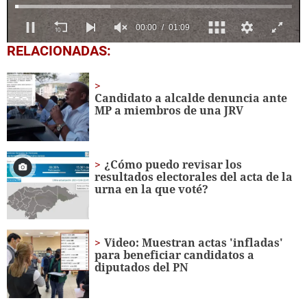
0
RELACIONADAS:
seconds
of
1
minute,
Candidato a alcalde denuncia ante
9
MP a miembros de una JRV
seconds
¿Cómo puedo revisar los
resultados electorales del acta de la
urna en la que voté?
Video: Muestran actas 'infladas'
para beneficiar candidatos a
diputados del PN