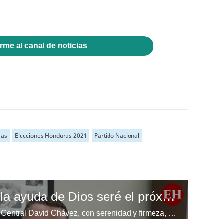
rme al canal de noticias
ras
Elecciones Honduras 2021
Partido Nacional
David Chávez: "Con la ayuda de Dios seré el próximo alcalde"
El aspirante a alcalde del Distrito Central David Chávez, con serenidad y firmeza, asegura que “con la ayuda de Dios y los capitalinos” continuará las buenas obras de Nasry “Tito” Asfura.