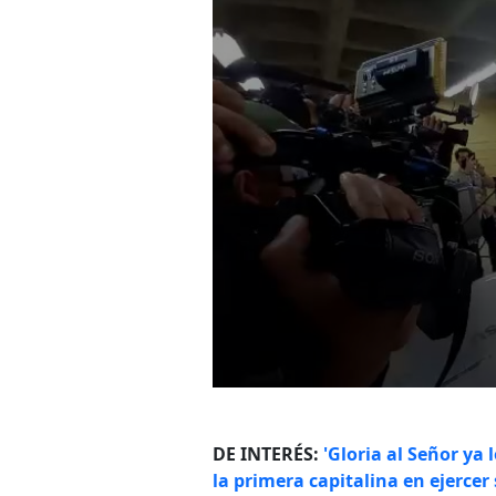
DE INTERÉS:
'Gloria al Señor ya 
la primera capitalina en ejercer