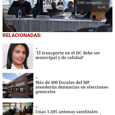
Próximo en 10
CNE recepciona
ofertas para
03:12
Auditoría Electoral
4.
Marlon Ochoa denuncia que el nuevo edificio del CNE está inconcluso
0
RELACIONADAS:
seconds
of
13
seconds
'El transporte en el DC debe ser
municipal y de calidad'
Más de 400 fiscales del MP
atenderán denuncias en elecciones
generales
Unas 1,605 antenas satelitales