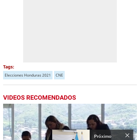
Tags:
Elecciones Honduras 2021
CNE
VIDEOS RECOMENDADOS
Más Videos
00:40
00:43
3.
Nasry "Tito" Asfura llega al CNE a inscribir su movimiento