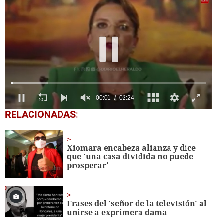
0
RELACIONADAS:
seconds
of
2
minutes,
Xiomara encabeza alianza y dice
24
que 'una casa dividida no puede
seconds
prosperar'
Frases del 'señor de la televisión' al
unirse a exprimera dama