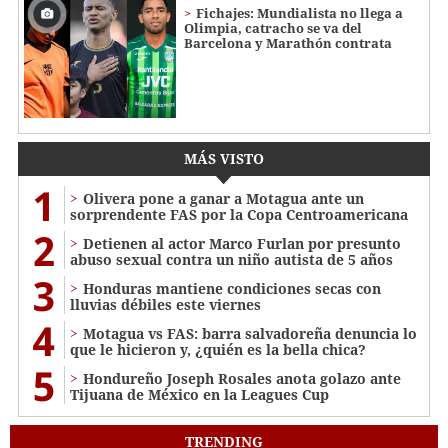
Fichajes: Mundialista no llega a
Olimpia, catracho se va del
Barcelona y Marathón contrata
MÁS VISTO
1
Olivera pone a ganar a Motagua ante un
sorprendente FAS por la Copa Centroamericana
2
Detienen al actor Marco Furlan por presunto
abuso sexual contra un niño autista de 5 años
3
Honduras mantiene condiciones secas con
lluvias débiles este viernes
4
Motagua vs FAS: barra salvadoreña denuncia lo
que le hicieron y, ¿quién es la bella chica?
5
Hondureño Joseph Rosales anota golazo ante
Tijuana de México en la Leagues Cup
TRENDING