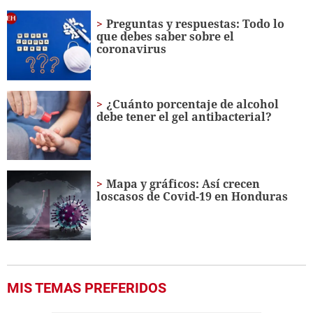
of
2
Preguntas y respuestas: Todo lo
minutes,
que debes saber sobre el
17
coronavirus
seconds
¿Cuánto porcentaje de alcohol
debe tener el gel antibacterial?
Mapa y gráficos: Así crecen
loscasos de Covid-19 en Honduras
MIS TEMAS PREFERIDOS