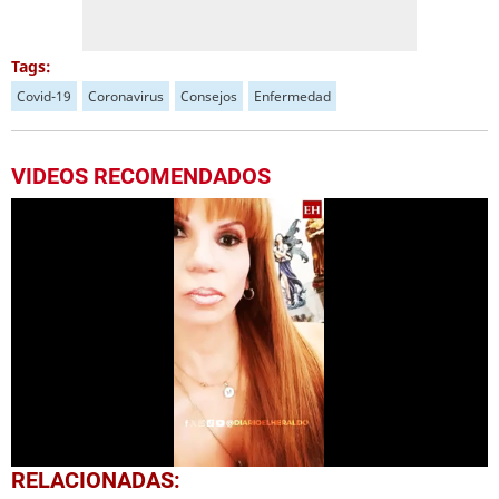
Tags:
Covid-19
Coronavirus
Consejos
Enfermedad
VIDEOS RECOMENDADOS
0
RELACIONADAS:
seconds