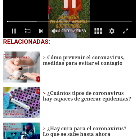
0
RELACIONADAS:
seconds
of
1
Cómo prevenir el coronavirus,
minute,
medidas para evitar el contagio
58
seconds
¿Cuántos tipos de coronavirus
hay capaces de generar epidemias?
¿Hay cura para el coronavirus?
Lo que se sabe hasta ahora