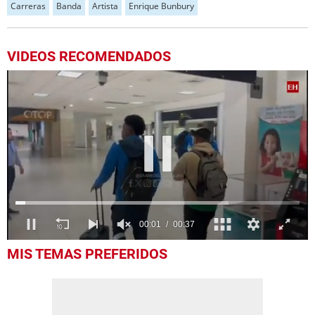
Carreras
Banda
Artista
Enrique Bunbury
VIDEOS RECOMENDADOS
0
MIS TEMAS PREFERIDOS
seconds
of
37
seconds