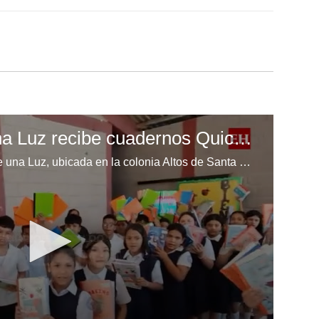
Escuela Enciende una Luz recibe cuadernos Quick, gracias a la Maratón del Saber
Los niños de la escuela Enciende una Luz, ubicada en la colonia Altos de Santa Rosa, al sur de Tegucigalpa, recibieron cuadernos Quick como parte de la Campaña Maratón del Saber.