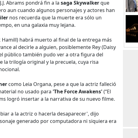
J.J. Abrams pondrá fin a la
saga Skywalker
que
ro aun cuando algunos personajes y actores han
iler
nos recuerda que la muerte era sólo un
mpo, en una galaxia muy lejana.
Hamill) habrá muerto al final de la entrega más
ance al decirle a alguien, posiblemente Rey (Daisy
Y el público también pudo ver a otra figura del
a trilogía original y la precuela, cuya risa
mocional.
her
como Leia Organa, pese a que la actriz falleció
 material no usado para
'The Force Awakens'
(“El
s logró insertar a la narrativa de su nuevo filme.
ar a la actriz o hacerla desaparecer', dijo
ersonaje generado por computadora ni siquiera era