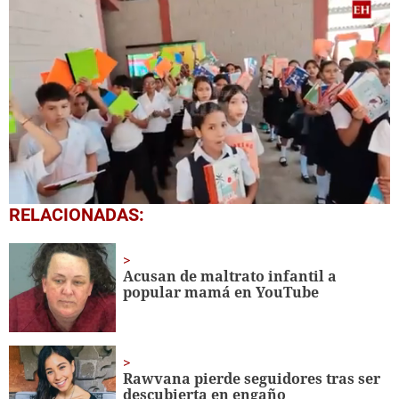
0
RELACIONADAS:
seconds
of
1
minute,
Acusan de maltrato infantil a
56
popular mamá en YouTube
seconds
Rawvana pierde seguidores tras ser
descubierta en engaño