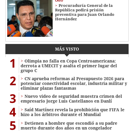
CASO
Procuraduría General de la
República pedirá prisión
preventiva para Juan Orlando
Hernández
MÁS VISTO
1
Olimpia no falla en Copa Centroamericana:
derrota a UMECIT y asalta el primer lugar del
grupo C
2
CN aprueba reformas al Presupuesto 2026 para
potenciar conectividad escolar, industria militar y
eliminar plazas fantasmas
3
Nuevo video de seguridad muestra crimen del
empresario Jorge Luis Castellanos en Danlí
4
Saíd Martínez revela la prohibición que FIFA le
hizo a los árbitros durante el Mundial
5
Detienen a hombre que escondió a su padre
muerto durante dos años en un congelador