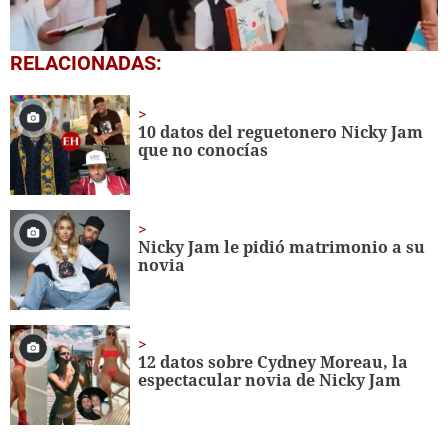
0
RELACIONADAS:
seconds
of
1
minute,
10 datos del reguetonero Nicky Jam
56
que no conocías
seconds
Nicky Jam le pidió matrimonio a su
novia
12 datos sobre Cydney Moreau, la
espectacular novia de Nicky Jam