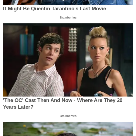
It Might Be Quentin Tarantino's Last Movie
Brainberries
'The OC' Cast Then And Now - Where Are They 20
Years Later?
Brainberries