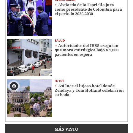
Abelardo de la Espriella jura
como presidente de Colombia para
el periodo 2026-2030
SALUD
Autoridades del IHSS aseguran
que mora quirúrgica bajó a 1,000
pacientes en espera
FOTOS
Así luce el lujoso hotel donde
Zendaya y Tom Holland celebraron
su boda
MÁS VISTO