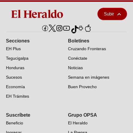
Subir
Secciones
Boletines
EH Plus
Cruzando Fronteras
Tegucigalpa
Conéctate
Honduras
Noticias
Sucesos
Semana en imágenes
Economía
Buen Provecho
EH Trámites
Opinión
Suscríbete
Grupo OPSA
EH Verifica
Beneficio
El Heraldo
Fotogalerías
Ingresar
La Prensa