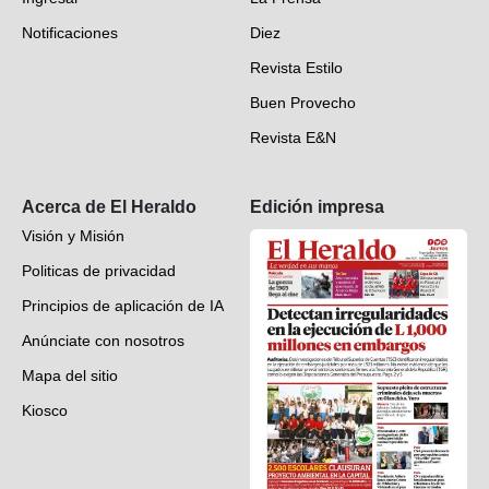
Deportes
Notificaciones
Diez
Videos
Revista Estilo
Hondureños en el mundo
Buen Provecho
Revista E&N
Suscripción
Acerca de El Heraldo
Edición impresa
Visión y Misión
Politicas de privacidad
Principios de aplicación de IA
Anúnciate con nosotros
Mapa del sitio
Kiosco
Preguntas frecuentes
Contáctenos