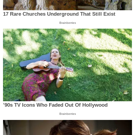
17 Rare Churches Underground That Still Exist
Brainberries
’90s TV Icons Who Faded Out Of Hollywood
Brainberries