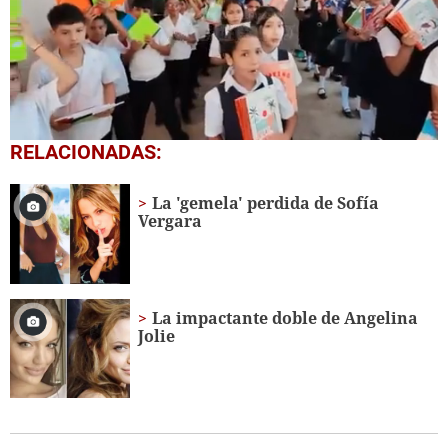
0
RELACIONADAS:
seconds
of
1
La 'gemela' perdida de Sofía
minute,
Vergara
56
seconds
La impactante doble de Angelina
Jolie