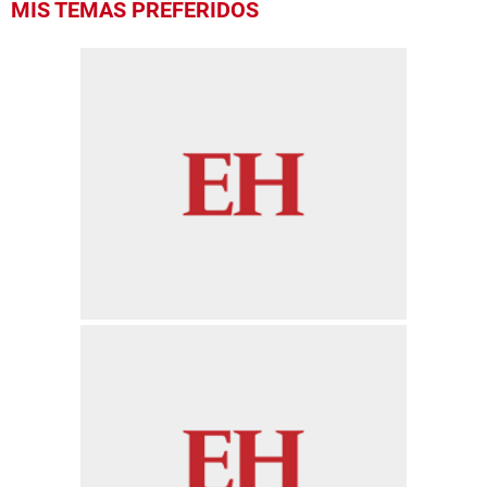
MIS TEMAS PREFERIDOS
seconds
of
1
minute,
5
seconds