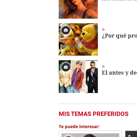
seconds
Volume
0%
¿Por qué pr
El antes y de
MIS TEMAS PREFERIDOS
Te puede interesar: