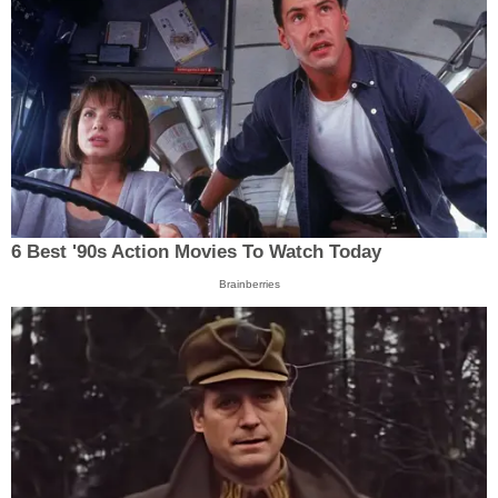
6 Best '90s Action Movies To Watch Today
Brainberries