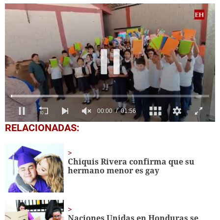
0
RELACIONADAS:
seconds
of
1
minute,
Chiquis Rivera confirma que su
56
hermano menor es gay
seconds
Naciones Unidas en Honduras se