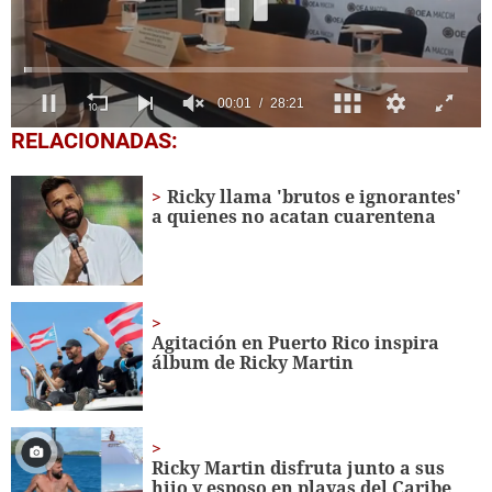
0
RELACIONADAS:
seconds
of
28
Ricky llama 'brutos e ignorantes'
minutes,
a quienes no acatan cuarentena
21
seconds
Agitación en Puerto Rico inspira
álbum de Ricky Martin
Ricky Martin disfruta junto a sus
hijo y esposo en playas del Caribe