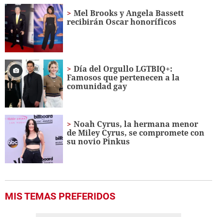
of
1
Mel Brooks y Angela Bassett
minute,
recibirán Oscar honoríficos
3
seconds
Día del Orgullo LGTBIQ+:
Famosos que pertenecen a la
comunidad gay
Noah Cyrus, la hermana menor
de Miley Cyrus, se compromete con
su novio Pinkus
MIS TEMAS PREFERIDOS