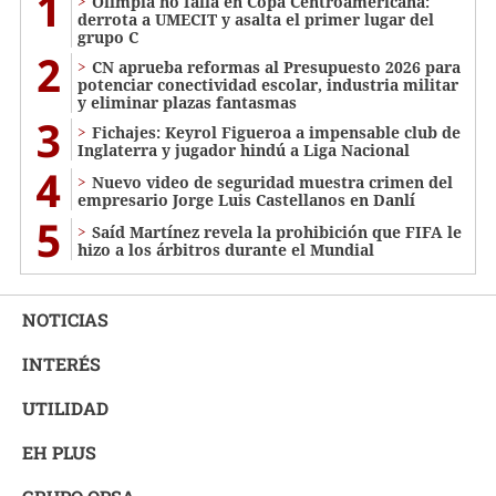
1
Olimpia no falla en Copa Centroamericana:
derrota a UMECIT y asalta el primer lugar del
grupo C
2
CN aprueba reformas al Presupuesto 2026 para
potenciar conectividad escolar, industria militar
y eliminar plazas fantasmas
3
Fichajes: Keyrol Figueroa a impensable club de
Inglaterra y jugador hindú a Liga Nacional
4
Nuevo video de seguridad muestra crimen del
empresario Jorge Luis Castellanos en Danlí
5
Saíd Martínez revela la prohibición que FIFA le
hizo a los árbitros durante el Mundial
NOTICIAS
INTERÉS
UTILIDAD
EH PLUS