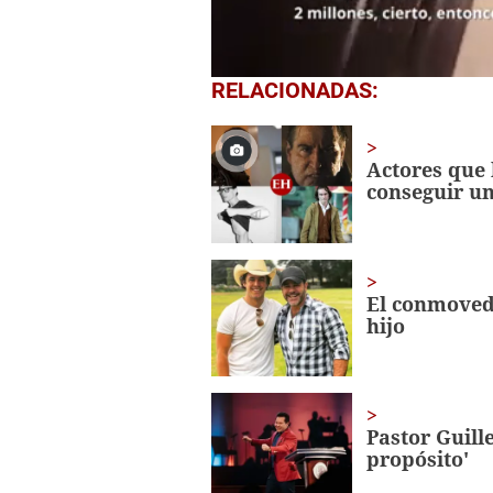
0
RELACIONADAS:
seconds
of
1
minute,
Actores que 
49
conseguir u
seconds
Volume
0%
El conmoved
hijo
Pastor Guil
propósito'