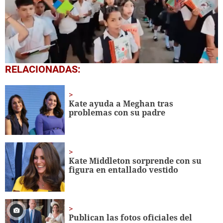
0
RELACIONADAS:
seconds
of
1
minute,
Kate ayuda a Meghan tras
56
problemas con su padre
seconds
Kate Middleton sorprende con su
figura en entallado vestido
Publican las fotos oficiales del