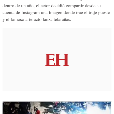
dentro de un año, el actor decidió compartir desde su
cuenta de Instagram una imagen donde trae el traje puesto
y el famoso artefacto lanza telarañas.