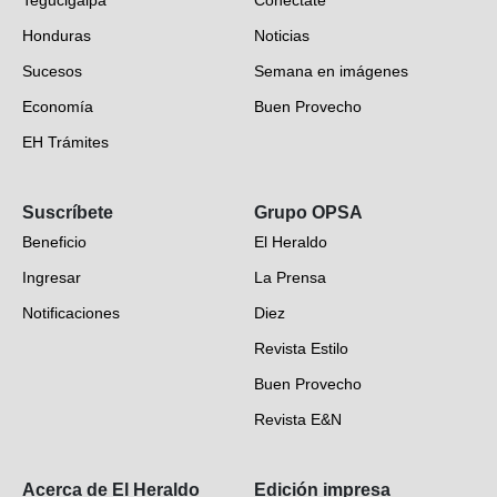
Honduras
Noticias
Sucesos
Semana en imágenes
Economía
Buen Provecho
EH Trámites
Opinión
Suscríbete
Grupo OPSA
EH Verifica
Beneficio
El Heraldo
Fotogalerías
Ingresar
La Prensa
Deportes
Notificaciones
Diez
Videos
Revista Estilo
Hondureños en el mundo
Buen Provecho
Revista E&N
Suscripción
Acerca de El Heraldo
Edición impresa