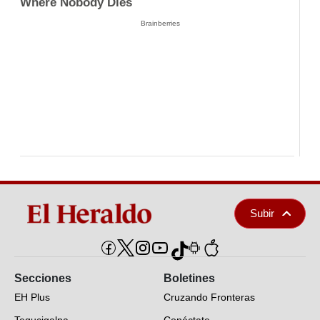
Where Nobody Dies
Brainberries
Subir
Secciones
Boletines
EH Plus
Cruzando Fronteras
Tegucigalpa
Conéctate