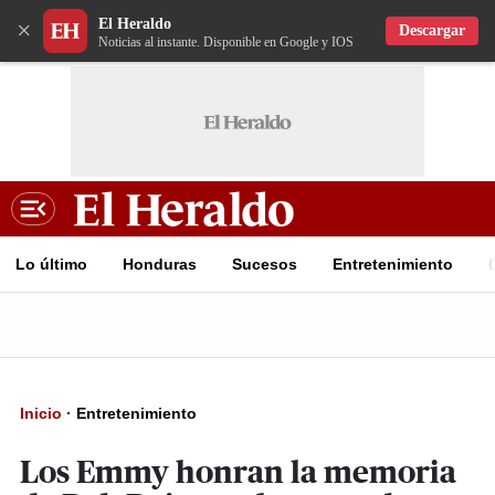
El Heraldo
×
Descargar
Noticias al instante. Disponible en Google y IOS
Lo último
Honduras
Sucesos
Entretenimiento
Inicio
·
Entretenimiento
Los Emmy honran la memoria