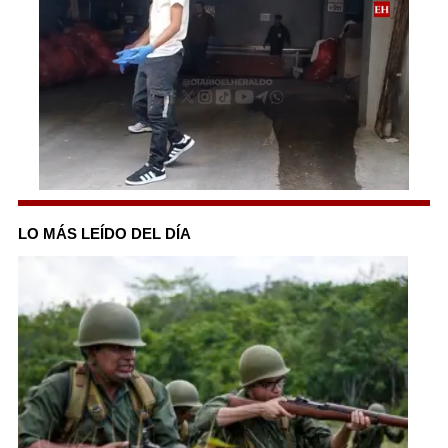
0
seconds
of
LO MÁS LEÍDO DEL DÍA
1
minute,
7
seconds