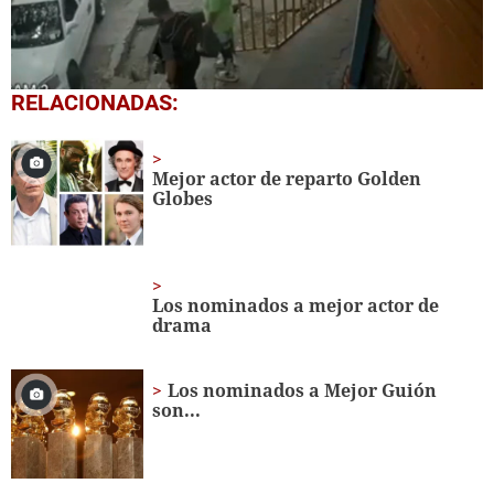
0
RELACIONADAS:
seconds
of
1
minute,
Mejor actor de reparto Golden
11
Globes
seconds
Los nominados a mejor actor de
drama
Los nominados a Mejor Guión
son...