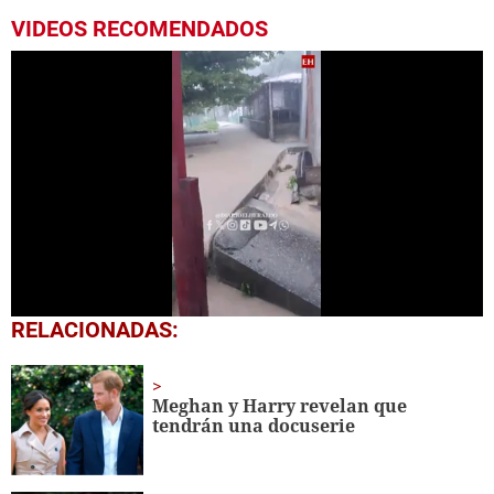
VIDEOS RECOMENDADOS
0
RELACIONADAS:
seconds
of
1
minute,
Meghan y Harry revelan que
7
tendrán una docuserie
seconds