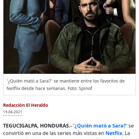
'¿Quién mató a Sara?' se mantiene entre los favoritos de
Netflix desde hace semanas. Foto: Spinof
Redacción El Heraldo
19.04.2021
TEGUCIGALPA, HONDURAS.-
'¿Quién mató a Sara?'
se
convirtió en una de las series más vistas en
Netflix
. La