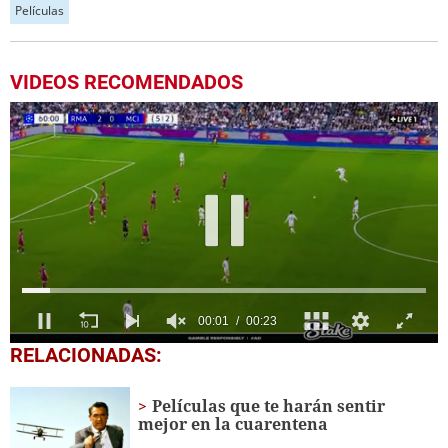
Películas
VIDEOS RECOMENDADOS
0
RELACIONADAS:
seconds
of
23
Películas que te harán sentir
seconds
mejor en la cuarentena