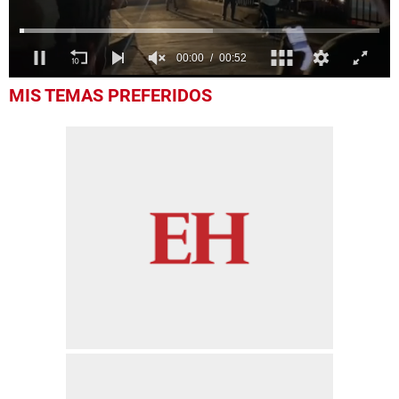
0
MIS TEMAS PREFERIDOS
seconds
of
52
seconds