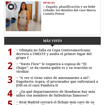
DETALLES
Engaño, planificación y un bebé
robado: los detalles del caso María
Camila Potosí
MÁS VISTO
1
Olimpia no falla en Copa Centroamericana:
derrota a UMECIT y asalta el primer lugar del
grupo C
2
"Davis Flow" le coquetea a esposa de "El
Chapo", se da cuenta quién es y su reacción se
viraliza
3
"A ver si tiene valor de amenazarme a mí":
Dagoberto Aspra, el procurador que enfrentará a
JOH en el caso Pandora II
4
¿En qué departamentos de Honduras hay más
niños con nombres de futbolistas famosos?
5
Real Madrid cerrará el fichaje más caro de su