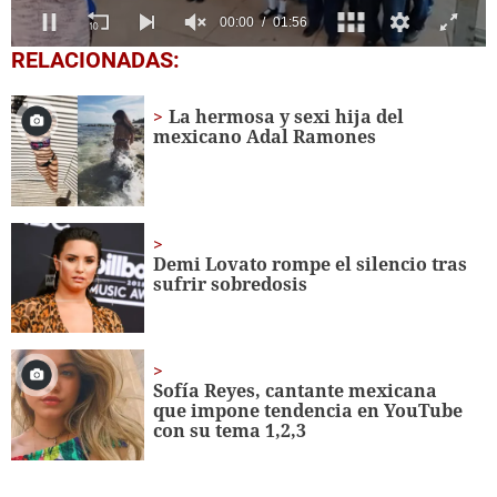
0
RELACIONADAS:
seconds
of
1
La hermosa y sexi hija del
minute,
mexicano Adal Ramones
56
seconds
Demi Lovato rompe el silencio tras
sufrir sobredosis
Sofía Reyes, cantante mexicana
que impone tendencia en YouTube
con su tema 1,2,3