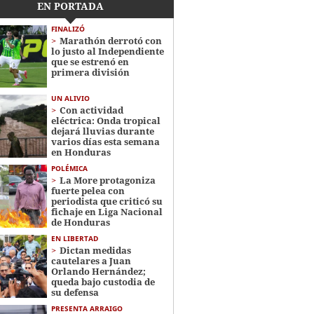
EN PORTADA
FINALIZÓ
Marathón derrotó con
lo justo al Independiente
que se estrenó en
primera división
UN ALIVIO
Con actividad
eléctrica: Onda tropical
dejará lluvias durante
varios días esta semana
en Honduras
POLÉMICA
La More protagoniza
fuerte pelea con
periodista que criticó su
fichaje en Liga Nacional
de Honduras
EN LIBERTAD
Dictan medidas
cautelares a Juan
Orlando Hernández;
queda bajo custodia de
su defensa
PRESENTA ARRAIGO