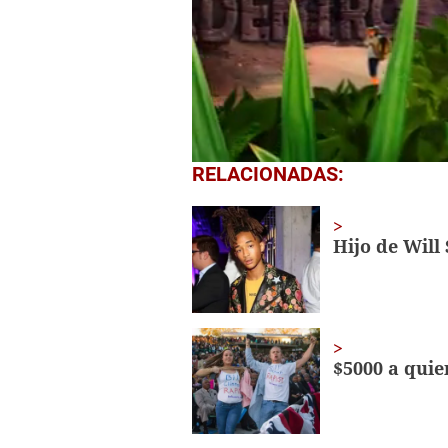
0
RELACIONADAS:
seconds
of
4
minutes,
Hijo de Will
38
seconds
Volume
0%
$5000 a quien