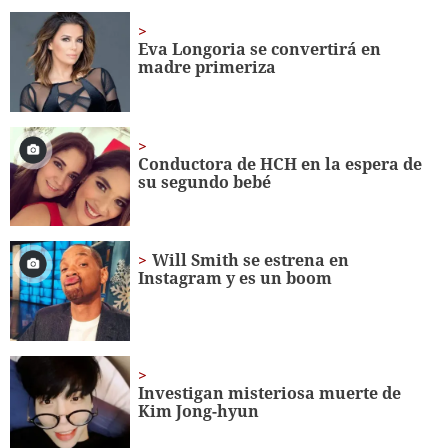
of
1
minute,
Eva Longoria se convertirá en
56
madre primeriza
seconds
Conductora de HCH en la espera de
su segundo bebé
Will Smith se estrena en
Instagram y es un boom
Investigan misteriosa muerte de
Kim Jong-hyun