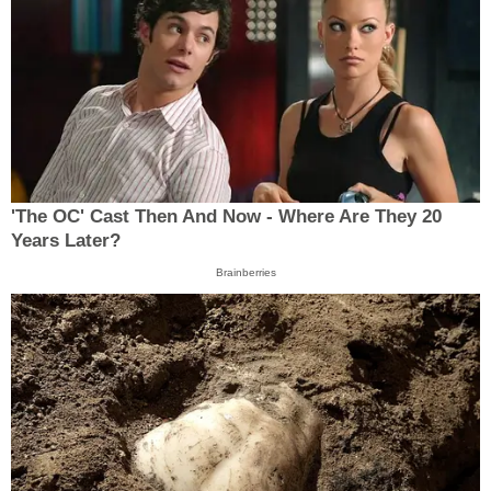
'The OC' Cast Then And Now - Where Are They 20
Years Later?
Brainberries