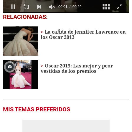
0
RELACIONADAS:
seconds
of
29
La caÃ­da de Jennifer Lawrence en
seconds
los Oscar 2013
Oscar 2013: Las mejor y peor
vestidas de los premios
MIS TEMAS PREFERIDOS