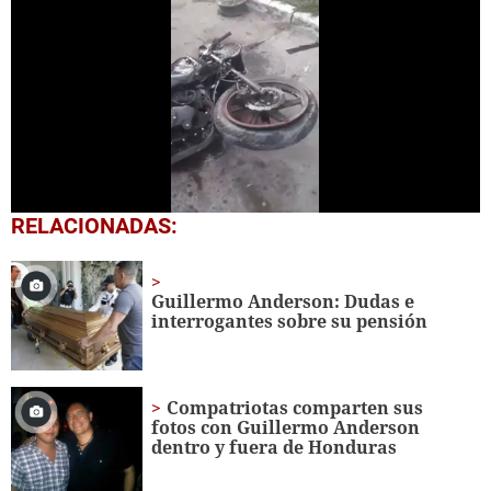
0
RELACIONADAS:
of
1
minute,
4
Guillermo Anderson: Dudas e
seconds
interrogantes sobre su pensión
Compatriotas comparten sus
fotos con Guillermo Anderson
dentro y fuera de Honduras