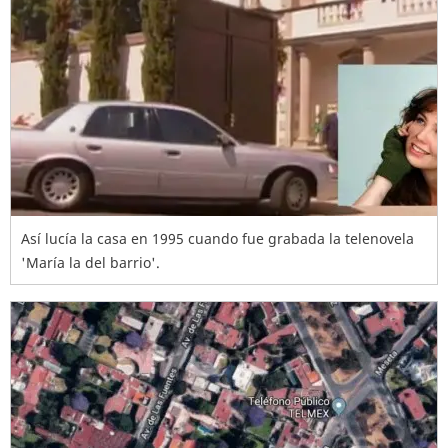
Así lucía la casa en 1995 cuando fue grabada la telenovela
'María la del barrio'.