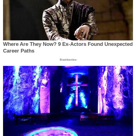
Where Are They Now? 9 Ex-Actors Found Unexpected
Career Paths
Brainberries