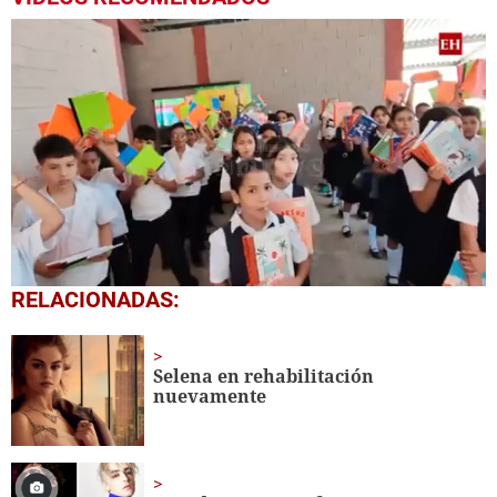
0
RELACIONADAS:
seconds
of
1
minute,
Selena en rehabilitación
56
nuevamente
seconds