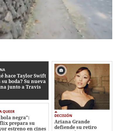
INA
é hace Taylor Swift
s su boda? Su nueva
ina junto a Travis
ce
A QUEER
DECISIÓN
 bola negra":
Ariana Grande
flix prepara su
defiende su retiro
or estreno en cines