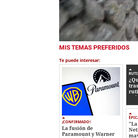
0
MIS TEMAS PREFERIDOS
seconds
of
4
Te puede interesar:
minutes,
51
seconds
Volume
RUT
0%
¿Qu
tra
rut
Kel
ÉPIC
¡CONFIRMADO!
"La
La fusión de
Net
Paramount y Warner
may