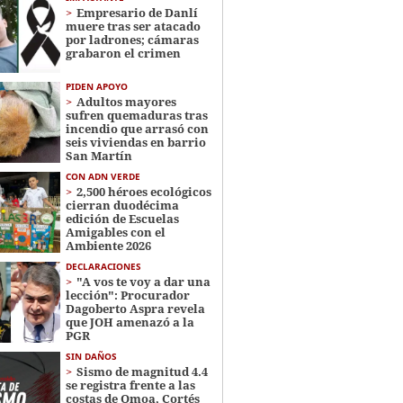
Empresario de Danlí
muere tras ser atacado
por ladrones; cámaras
grabaron el crimen
PIDEN APOYO
Adultos mayores
sufren quemaduras tras
incendio que arrasó con
seis viviendas en barrio
San Martín
CON ADN VERDE
2,500 héroes ecológicos
cierran duodécima
edición de Escuelas
Amigables con el
Ambiente 2026
DECLARACIONES
"A vos te voy a dar una
lección": Procurador
Dagoberto Aspra revela
que JOH amenazó a la
PGR
SIN DAÑOS
Sismo de magnitud 4.4
se registra frente a las
costas de Omoa, Cortés