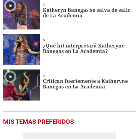
1
minute,
Katheryn Banegas se salva de salir
56
de La Academia
seconds
¿Qué hit interpretará Katheryne
Banegas en La Academia?
Critican fuertemente a
Katheryne
Banegas en La Academia
MIS TEMAS PREFERIDOS