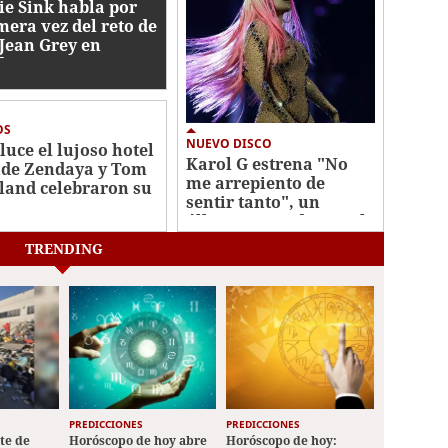
ie Sink habla por
mera vez del reto de
 Jean Grey en
der-Man
OS
NUEVO DISCO
 luce el lujoso hotel
Karol G estrena "No
de Zendaya y Tom
me arrepiento de
land celebraron su
sentir tanto", un
a
álbum marcado por el
desamor
TRENDING
PREDICCIONES
PREDICCIONES
ete de
Horóscopo de hoy abre
Horóscopo de hoy: