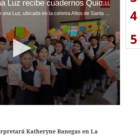
Escuela Enciende una Luz recibe cuadernos Quick, gracias a la Maratón del Saber
4
Los niños de la escuela Enciende una Luz, ubicada en la colonia Altos de Santa Rosa, al sur de Tegucigalpa, recibieron cuadernos Quick como parte de la Campaña Maratón del Saber.
5
erpretará Katheryne Banegas en La