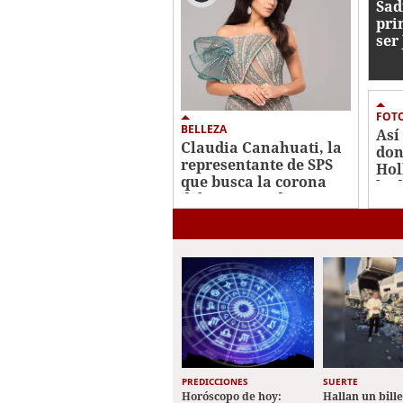
Sad
pri
ser
Spi
FOT
BELLEZA
Así
Claudia Canahuati, la
don
representante de SPS
Hol
que busca la corona
bod
del Miss Honduras
2026
PREDICCIONES
SUERTE
Horóscopo de hoy:
Hallan un bill