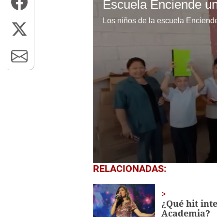
0
RELACIONADAS:
seconds
of
1
minute,
¿Qué hit int
56
Academia?
seconds
Volume