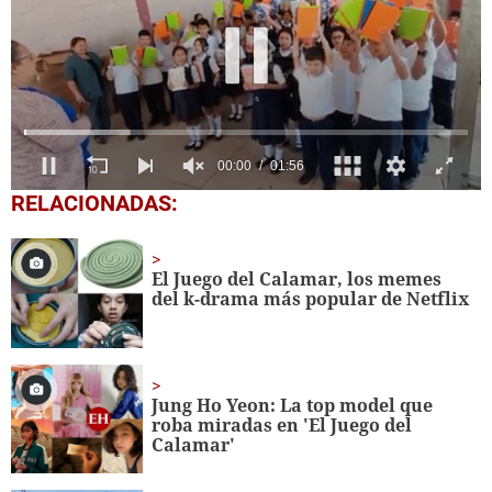
0
RELACIONADAS:
seconds
of
1
minute,
El Juego del Calamar, los memes
56
del k-drama más popular de Netflix
seconds
Jung Ho Yeon: La top model que
roba miradas en 'El Juego del
Calamar'