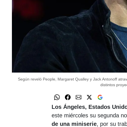
Según reveló People, Margaret Qualley y Jack Antonoff at
distintos proye
Los Ángeles, Estados Unido
este miércoles su segunda n
de una miniserie
, por su tr