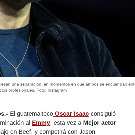
raviesan una separación, en momentos en que ambos se encuentran en
ctos profesionales.
Foto: Instagram
s.-
El guatemalteco
Oscar Isaac
consiguió
ominación al
Emmy
, esta vez a
Mejor actor
abajo en Beef, y competirá con Jason