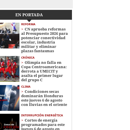
EN PORTADA
REFORMA
CN aprueba reformas
al Presupuesto 2026 para
potenciar conectividad
escolar, industria
militar y eliminar
plazas fantasmas
CRÓNICA
Olimpia no falla en
Copa Centroamericana:
derrota a UMECIT y
asalta el primer lugar
del grupo C
CLIMA
Condiciones secas
dominarán Honduras
este jueves 6 de agosto
con lluvias en el oriente
INTERRUPCIÓN ENERGÉTICA
Cortes de energía
programados para este
jueves 6 de agosto en