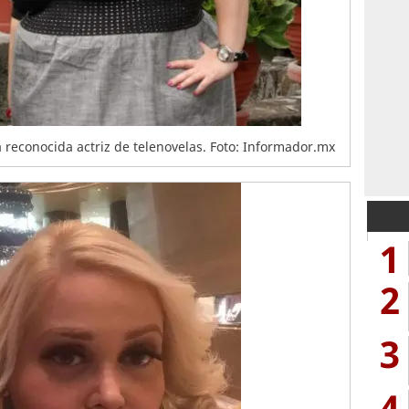
reconocida actriz de telenovelas. Foto: Informador.mx
1
2
3
4