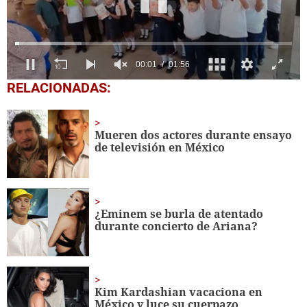
0
RELACIONADAS:
seconds
of
1
minute,
Mueren dos actores durante ensayo
56
de televisión en México
seconds
¿Eminem se burla de atentado
durante concierto de Ariana?
Kim Kardashian vacaciona en
México y luce su cuerpazo