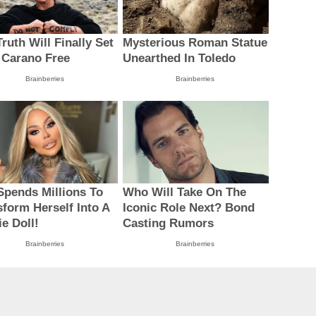
ruth Will Finally Set
Mysterious Roman Statue
 Carano Free
Unearthed In Toledo
Brainberries
Brainberries
Spends Millions To
Who Will Take On The
sform Herself Into A
Iconic Role Next? Bond
ie Doll!
Casting Rumors
Brainberries
Brainberries