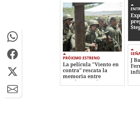
20
seconds
Volume
ENT
0%
Exp
pre
Ste
Cor
cor
Hon
SEÑ
PRÓXIMO ESTRENO
J B
La película "Viento en
Fer
contra" rescata la
inf
memoria entre
esc
Honduras y El
Salvador