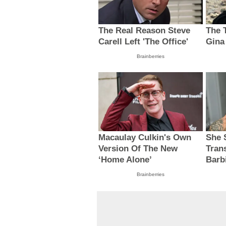
The Real Reason Steve
The T
Carell Left 'The Office'
Gina
Brainberries
Macaulay Culkin's Own
She 
Version Of The New
Tran
‘Home Alone’
Barb
Brainberries