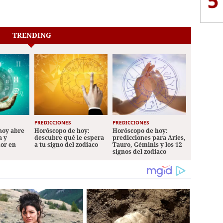
5
TRENDING
PREDICCIONES
PREDICCIONES
hoy abre
Horóscopo de hoy:
Horóscopo de hoy:
a y
descubre qué le espera
predicciones para Aries,
mor en
a tu signo del zodiaco
Tauro, Géminis y los 12
signos del zodiaco