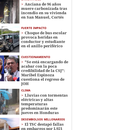
Anciana de 96 años
muere carbonizada tras
incendio en su vivienda
en San Manuel, Cortés
FUERTE IMPACTO
Choque de bus escolar
provoca heridas en
conductor y estudiante
en el anillo periférico
CUESTIONAMIENTO
"Se está encargando de
acabar con la poca
credibilidad de la CSJ":
Maribel Espinoza
cuestiona el regreso de
JOH
CLIMA
Lluvias con tormentas
eléctricas y altas
temperaturas
predominarán este
jueves en Honduras
DESEMBOLSOS MILLONARIOS
El TSC destapó fallas
en embargos por L921