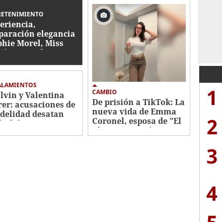
RETENIMIENTO
eriencia,
paración elegancia
phie Morel, Miss
tés va por la
ona de Miss
duras 2026
ALAMIENTOS
1
CAMBIO
alvin y Valentina
De prisión a TikTok: La
rer: acusaciones de
nueva vida de Emma
idelidad desatan
2
Coronel, esposa de "El
ándalo
Chapo" Guzmán
3
4