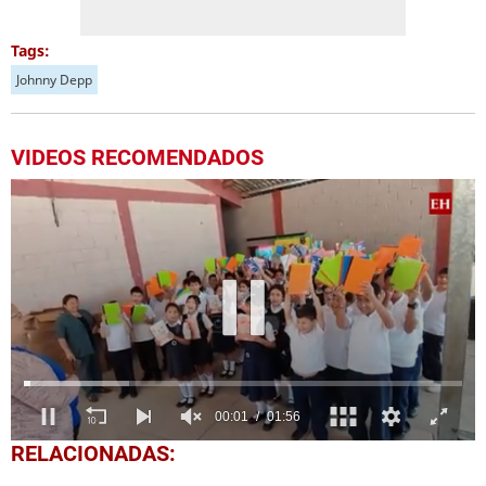
Tags:
Johnny Depp
VIDEOS RECOMENDADOS
0
RELACIONADAS:
of
1