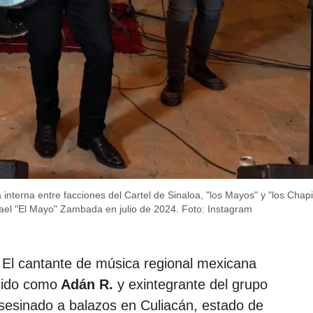
interna entre facciones del Cartel de Sinaloa, "los Mayos" y "los Chapit
ael "El Mayo" Zambada en julio de 2024.
Foto: Instagram
El cantante de música regional mexicana
cido como
Adán R.
y exintegrante del grupo
sesinado a balazos en Culiacán, estado de