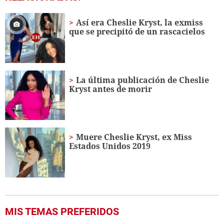
seconds
of
1
Así era Cheslie Kryst, la exmiss
minute,
que se precipitó de un rascacielos
7
seconds
La última publicación de Cheslie
Kryst antes de morir
Muere Cheslie Kryst, ex Miss
Estados Unidos 2019
MIS TEMAS PREFERIDOS