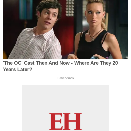
'The OC' Cast Then And Now - Where Are They 20
Years Later?
Brainberries