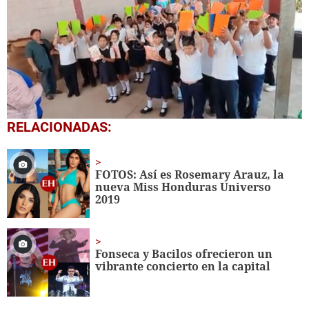
0
RELACIONADAS:
seconds
of
1
minute,
FOTOS: Así es Rosemary Arauz, la
56
nueva Miss Honduras Universo
seconds
2019
Fonseca y Bacilos ofrecieron un
vibrante concierto en la capital