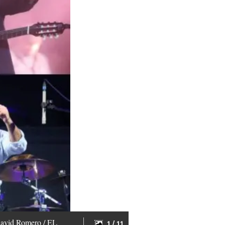
 David Romero / EL
1 / 11